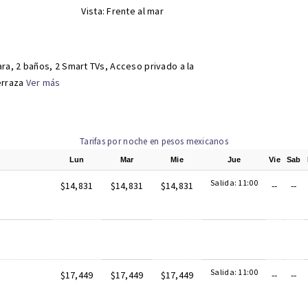
Vista: Frente al mar
ra, 2 baños, 2 Smart TVs, Acceso privado a la
erraza
Ver más
Tarifas por noche en pesos mexicanos
Lun
Mar
Mie
Jue
Vie
Sab
Salida: 11:00
$14,831
$14,831
$14,831
--
--
Salida: 11:00
$17,449
$17,449
$17,449
--
--