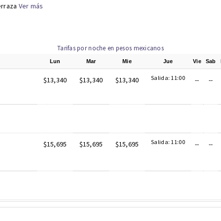
erraza
Ver más
Tarifas por noche en pesos mexicanos
Lun
Mar
Mie
Jue
Vie
Sab
Salida: 11:00
$13,340
$13,340
$13,340
--
--
Salida: 11:00
$15,695
$15,695
$15,695
--
--