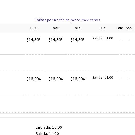
Tarifas por noche en pesos mexicanos
Lun
Mar
Mie
Jue
Vie
Sab
Salida: 11:00
$14,368
$14,368
$14,368
--
--
Salida: 11:00
$16,904
$16,904
$16,904
--
--
Entrada: 16:00
Salida: 11:00