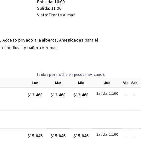
Entrada: 16:00
Salida: 11:00
Vista: Frente al mar
, Acceso privado a la alberca, Amenidades para el
 tipo lluvia y bañera
Ver más
Tarifas por noche en pesos mexicanos
Lun
Mar
Mie
Jue
Vie
Sab
Salida: 11:00
$13,468
$13,468
$13,468
--
--
Salida: 11:00
$15,846
$15,846
$15,846
--
--