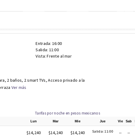
Entrada: 16:00
Salida: 11:00
Vista: Frente al mar
ra, 2 baños, 2 smart TVs, Acceso privado a la
erraza
Ver más
Tarifas por noche en pesos mexicanos
Lun
Mar
Mie
Jue
Vie
Sab
Salida: 11:00
$14,240
$14,240
$14,240
--
--